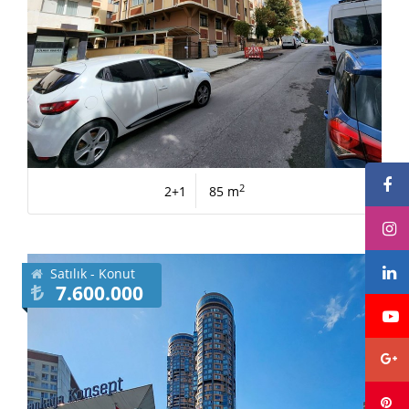
2
2+1
85 m
Satılık - Konut
7.600.000