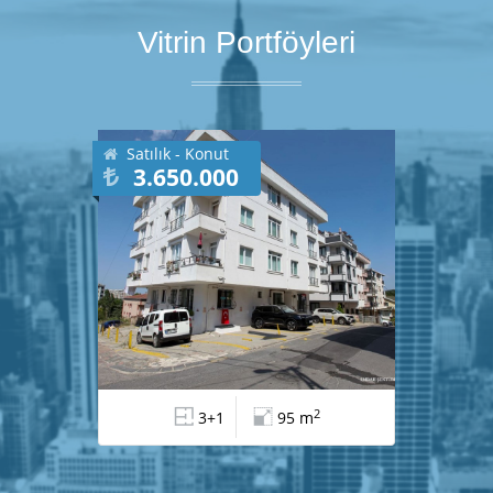
Vitrin Portföyleri
Satılık - Konut
3.650.000
2
3+1
95 m