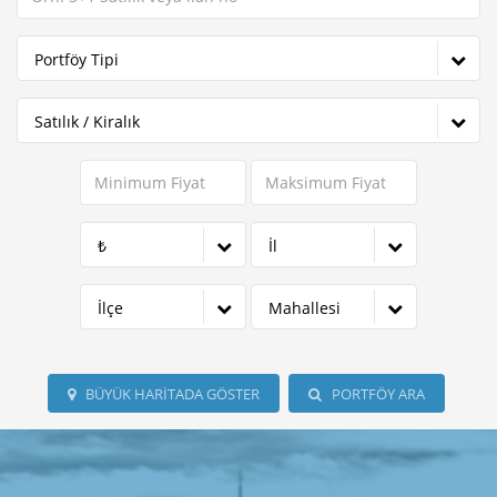
Portföy Tipi
Satılık / Kiralık
₺
İl
İlçe
Mahallesi
BÜYÜK HARITADA GÖSTER
PORTFÖY ARA