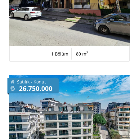
2
1 Bölüm
80 m
Satılık - Konut
26.750.000