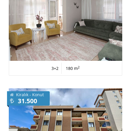
2
3+2
180 m
Kiralık - Konut
31.500