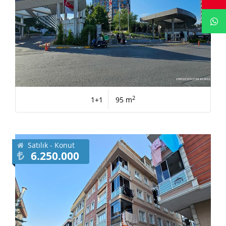
2
1+1
95 m
Satılık - Konut
6.250.000