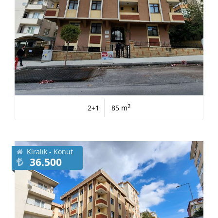
2
2+1
85 m
Kiralık - Konut
36.500