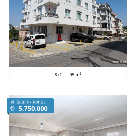
2
3+1
95 m
Satılık - Konut
5.750.000