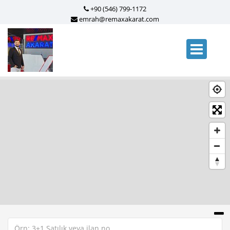
+90 (546) 799-1172
emrah@remaxakarat.com