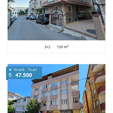
2
3+2
150 m
Kiralık - Ticari
47.500