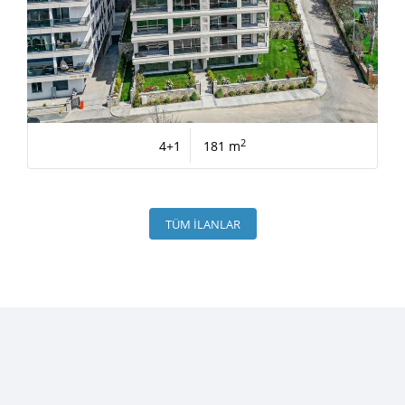
2
4+1
181 m
TÜM İLANLAR